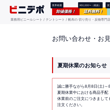
業界精通
¥50,000〜（税抜）
直
卸値価格！
送料無料！
業務用ビニールシート / テントシート / 帆布の 切り売り・反物専門
お問い合わせ・お
夏期休業のお知らせ
誠に勝手ながら8月8日(土)～
夏期休業中における商品手配・
休業前のご注文につきまして
注文ください。